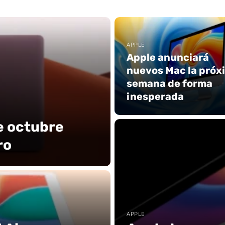
APPLE
Apple anunciará
nuevos Mac la próx
semana de forma
inesperada
e octubre
ro
APPLE