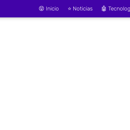
😝 Inicio
⭐ Noticias
🤖 Tecnolog