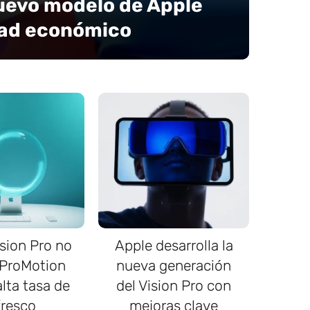
uevo modelo de Apple
Pad económico
sion Pro no
Apple desarrolla la
 ProMotion
nueva generación
alta tasa de
del Vision Pro con
fresco
mejoras clave