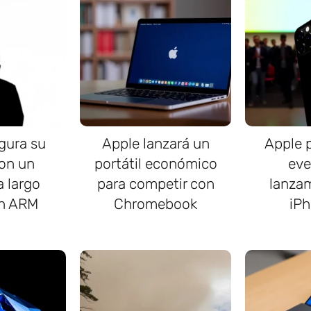
gura su
Apple lanzará un
Apple p
con un
portátil económico
eve
a largo
para competir con
lanzam
on ARM
Chromebook
iPh