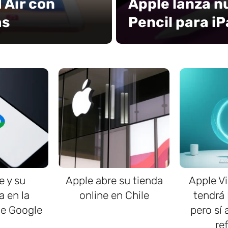
 Air con
Apple lanza n
as
Pencil para i
e y su
Apple abre su tienda
Apple Vi
a en la
online en Chile
tendrá
de Google
pero sí 
re