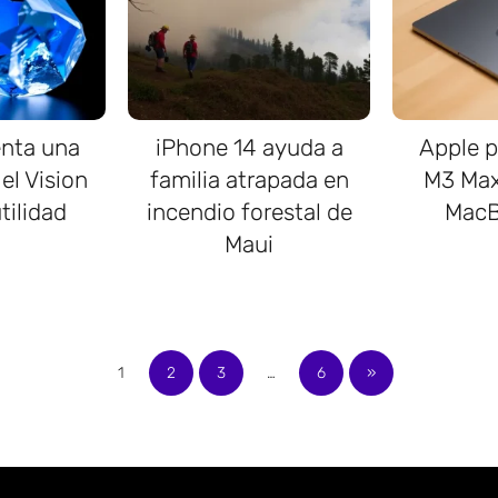
enta una
iPhone 14 ayuda a
Apple p
el Vision
familia atrapada en
M3 Max
tilidad
incendio forestal de
MacB
Maui
1
2
3
…
6
»