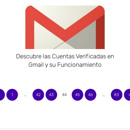
Descubre las Cuentas Verificadas en
Gmail y su Funcionamiento
«
1
…
42
43
44
45
46
…
83