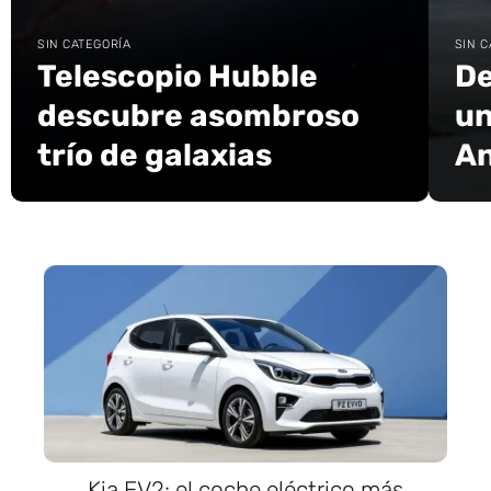
SIN CATEGORÍA
SIN C
Telescopio Hubble
De
descubre asombroso
un
trío de galaxias
An
Kia EV2: el coche eléctrico más