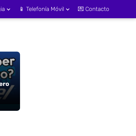
ia
📱 Telefonía Móvil
💌 Contacto
ero