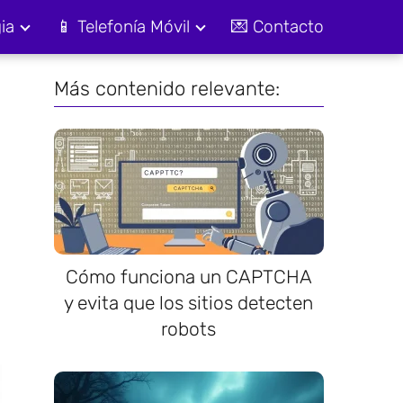
ia
📱 Telefonía Móvil
💌 Contacto
Más contenido relevante:
Cómo funciona un CAPTCHA
y evita que los sitios detecten
robots