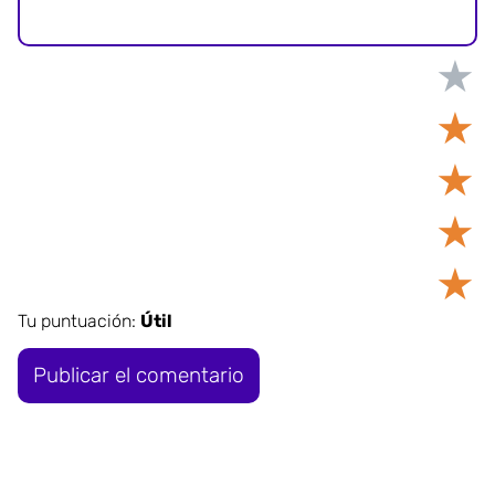
★
★
★
★
★
Tu puntuación:
Útil