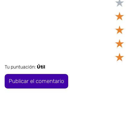
★
★
★
★
★
Tu puntuación:
Útil