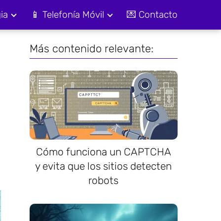
ia
📱 Telefonía Móvil
💌 Contacto
Más contenido relevante:
Cómo funciona un CAPTCHA
y evita que los sitios detecten
robots