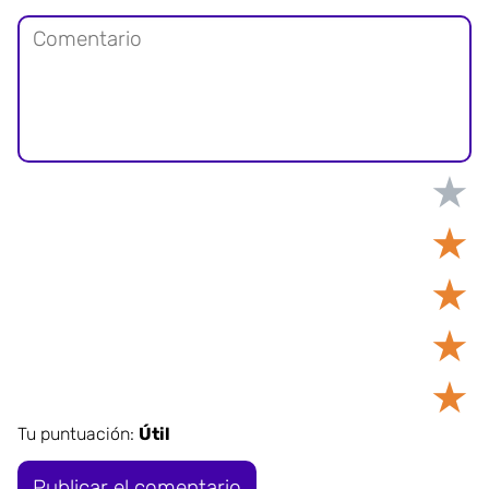
★
★
★
★
★
Tu puntuación:
Útil