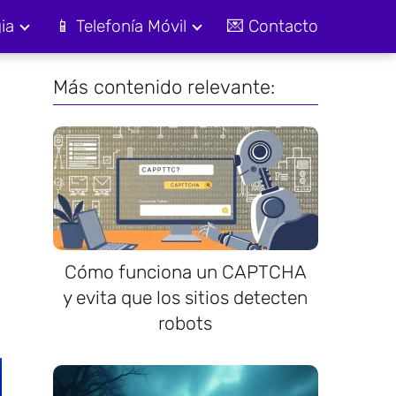
ia
📱 Telefonía Móvil
💌 Contacto
Más contenido relevante:
Cómo funciona un CAPTCHA
y evita que los sitios detecten
robots