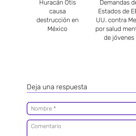
Huracán Otis
Demandas d
causa
Estados de E
destrucción en
UU. contra Me
México
por salud men
de jóvenes
Deja una respuesta