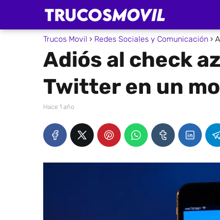
Trucos Movil
Redes Sociales y Comunicación
A
Adiós al check az
Twitter en un mo
hace 1 año