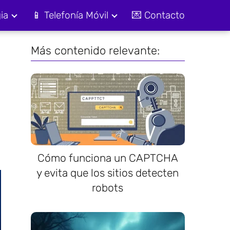
ia
📱 Telefonía Móvil
💌 Contacto
Más contenido relevante:
Cómo funciona un CAPTCHA
y evita que los sitios detecten
robots