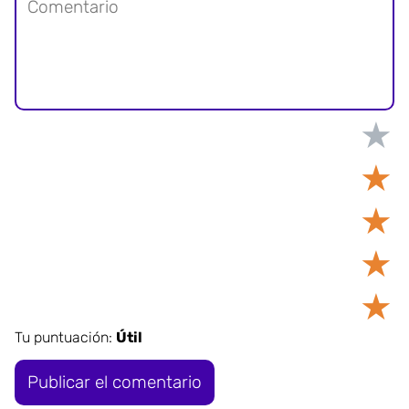
★
★
★
★
★
Tu puntuación:
Útil