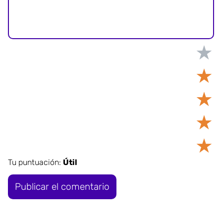
★
★
★
★
★
Tu puntuación:
Útil