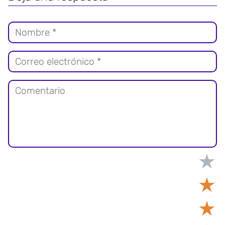
★
★
★