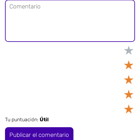
★
★
★
★
★
Tu puntuación:
Útil