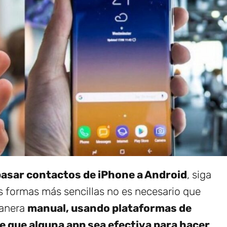
pasar contactos de iPhone a Android
, siga
s formas más sencillas no es necesario que
manera
manual, usando plataformas de
e que alguna app sea efectiva para hacer