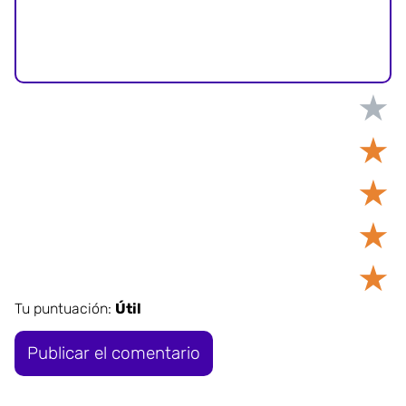
★
★
★
★
★
Tu puntuación:
Útil