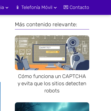
ia
📱 Telefonía Móvil
💌 Contacto
Más contenido relevante:
Cómo funciona un CAPTCHA
y evita que los sitios detecten
robots