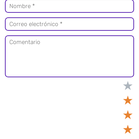
★
★
★
★