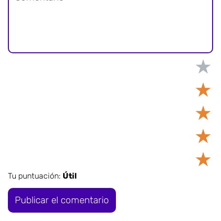
★
★
★
★
★
Tu puntuación:
Útil