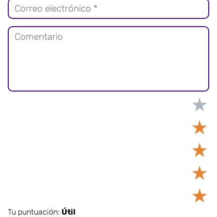
★
★
★
★
★
Tu puntuación:
Útil