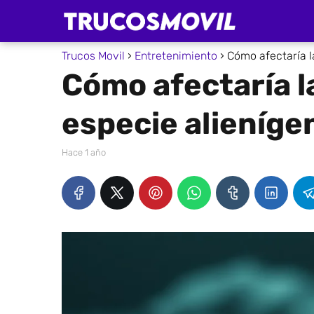
Trucos Movil
Entretenimiento
Cómo afectaría l
Cómo afectaría l
especie alieníge
hace 1 año