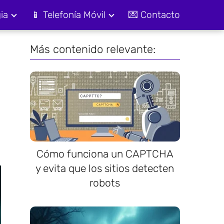
ia
📱 Telefonía Móvil
💌 Contacto
Más contenido relevante:
Cómo funciona un CAPTCHA
y evita que los sitios detecten
robots