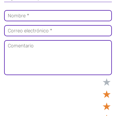
★
★
★