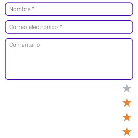
★
★
★
★