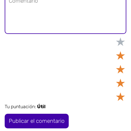
★
★
★
★
★
Tu puntuación:
Útil