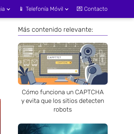
ia
📱 Telefonía Móvil
💌 Contacto
Más contenido relevante:
Cómo funciona un CAPTCHA
y evita que los sitios detecten
robots