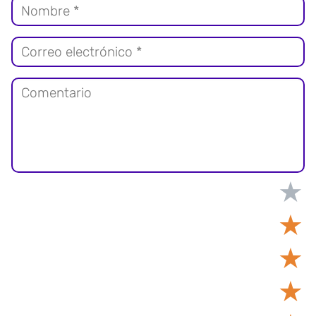
★
★
★
★