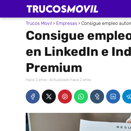
Trucos Movil
Empresas
Consigue empleo autom
Consigue emple
en LinkedIn e I
Premium
hace 2 años
· Actualizado hace 2 años