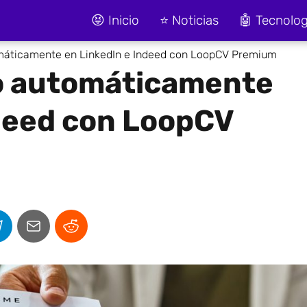
😝 Inicio
⭐ Noticias
🤖 Tecnolog
áticamente en LinkedIn e Indeed con LoopCV Premium
o automáticamente
ndeed con LoopCV