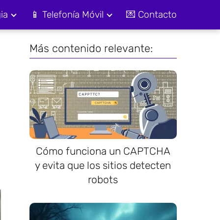
ia
📱 Telefonía Móvil
💌 Contacto
Más contenido relevante:
Cómo funciona un CAPTCHA
y evita que los sitios detecten
robots