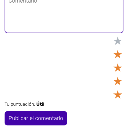
★
★
★
★
★
Tu puntuación:
Útil