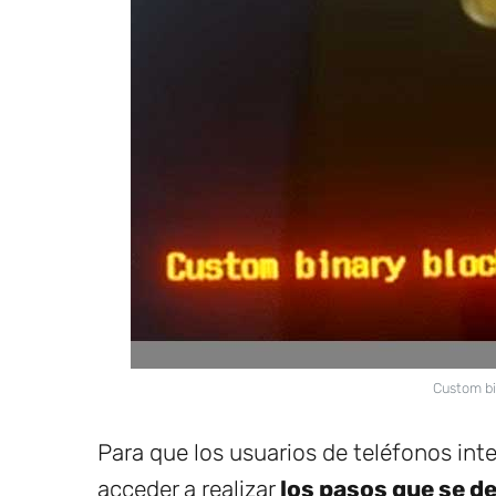
Custom bi
Para que los usuarios de teléfonos in
acceder a realizar
los pasos que se d