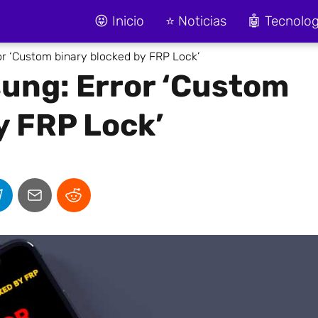
😝 Inicio
⭐ Noticias
🤖 Tecnolog
r ‘Custom binary blocked by FRP Lock’
ung: Error ‘Custom
y FRP Lock’