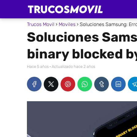
Trucos Movil
Moviles
Soluciones Samsung: Erro
Soluciones Sams
binary blocked b
hace 5 años
· Actualizado hace 2 años