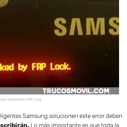
nary blocked by FRP Lock
teligentes Samsung solucionen este error deben
escribirán.
Lo más importante es que toda la