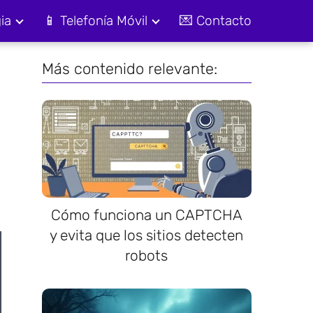
ia
📱 Telefonía Móvil
💌 Contacto
Más contenido relevante:
Cómo funciona un CAPTCHA
y evita que los sitios detecten
robots