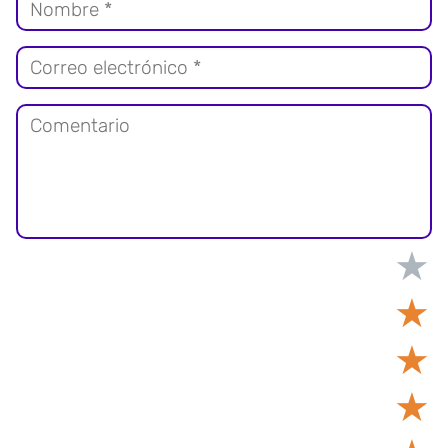
★
★
★
★