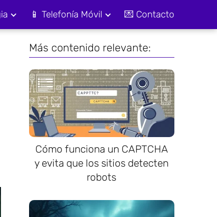
ia
📱 Telefonía Móvil
💌 Contacto
Más contenido relevante:
Cómo funciona un CAPTCHA
y evita que los sitios detecten
robots