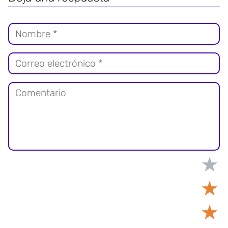
★
★
★