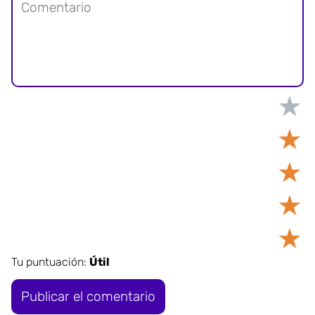
★
★
★
★
★
Tu puntuación:
Útil