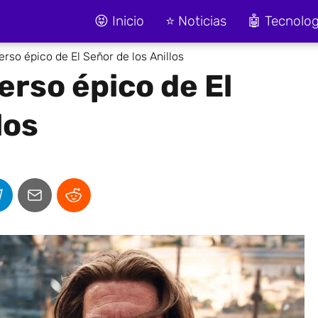
😝 Inicio
⭐ Noticias
🤖 Tecnolog
rso épico de El Señor de los Anillos
erso épico de El
los