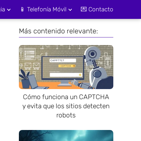
ia
📱 Telefonía Móvil
💌 Contacto
Más contenido relevante:
Cómo funciona un CAPTCHA
y evita que los sitios detecten
robots