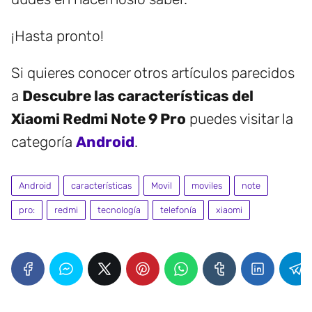
¡Hasta pronto!
Si quieres conocer otros artículos parecidos
a
Descubre las características del
Xiaomi Redmi Note 9 Pro
puedes visitar la
categoría
Android
.
Android
características
Movil
moviles
note
pro:
redmi
tecnología
telefonía
xiaomi