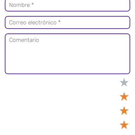
★
★
★
★