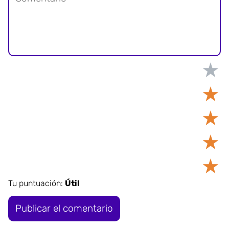
★
★
★
★
★
Tu puntuación:
Útil