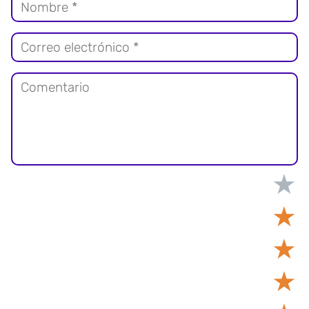
★
★
★
★