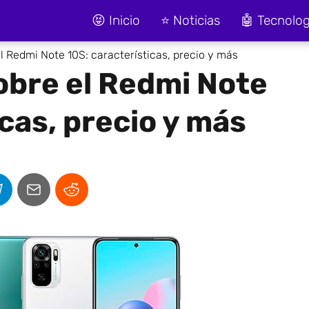
😝 Inicio
⭐ Noticias
🤖 Tecnolog
l Redmi Note 10S: características, precio y más
obre el Redmi Note
cas, precio y más