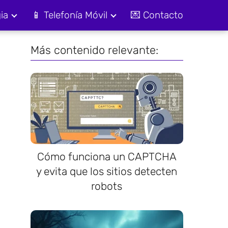
ia
📱 Telefonía Móvil
💌 Contacto
Más contenido relevante:
Cómo funciona un CAPTCHA
y evita que los sitios detecten
robots