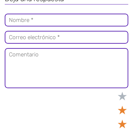
★
★
★