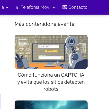
ia
📱 Telefonía Móvil
💌 Contacto
Más contenido relevante:
Cómo funciona un CAPTCHA
y evita que los sitios detecten
robots