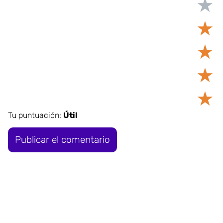
★
★
★
★
★
Tu puntuación:
Útil