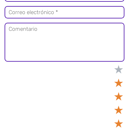
★
★
★
★
★