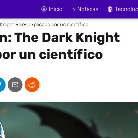
😝 Inicio
⭐ Noticias
🤖 Tecnolog
Knight Rises explicado por un científico
an: The Dark Knight
or un científico