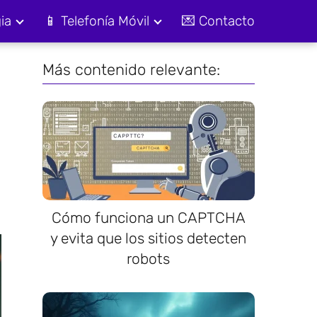
ia
📱 Telefonía Móvil
💌 Contacto
Más contenido relevante:
Cómo funciona un CAPTCHA
y evita que los sitios detecten
robots