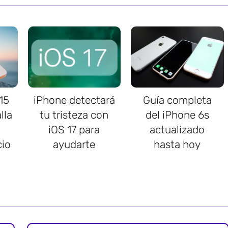
15
iPhone detectará
Guía completa
lla
tu tristeza con
del iPhone 6s
iOS 17 para
actualizado
cio
ayudarte
hasta hoy