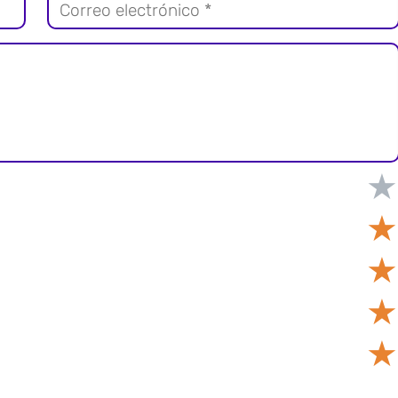
★
★
★
★
★