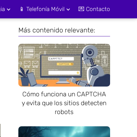
ia
📱 Telefonía Móvil
💌 Contacto
Más contenido relevante:
Cómo funciona un CAPTCHA
y evita que los sitios detecten
robots