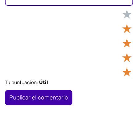
★
★
★
★
★
Tu puntuación:
Útil