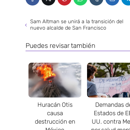
Sam Altman se unirá a la transición del
nuevo alcalde de San Francisco
Puedes revisar también
Huracán Otis
Demandas d
causa
Estados de E
destrucción en
UU. contra Me
México
por salud men