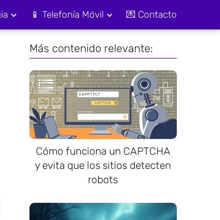
ia
📱 Telefonía Móvil
💌 Contacto
Más contenido relevante:
Cómo funciona un CAPTCHA
y evita que los sitios detecten
robots