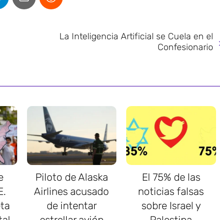
La Inteligencia Artificial se Cuela en el
Confesionario
e
Piloto de Alaska
El 75% de las
E.
Airlines acusado
noticias falsas
ta
de intentar
sobre Israel y
tal
estrellar avión
Palestina