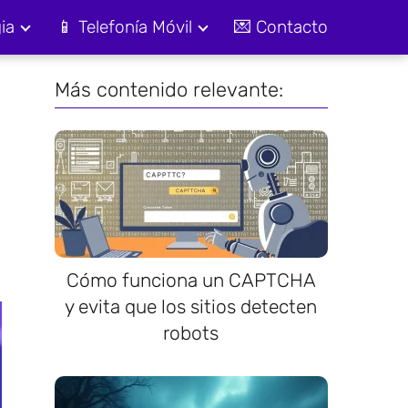
ia
📱 Telefonía Móvil
💌 Contacto
Más contenido relevante:
Cómo funciona un CAPTCHA
y evita que los sitios detecten
robots