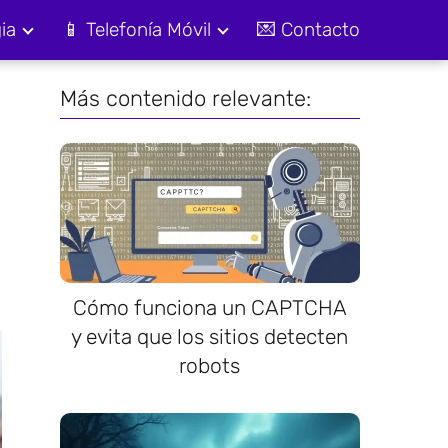
ia
📱 Telefonía Móvil
💌 Contacto
Más contenido relevante:
Cómo funciona un CAPTCHA
y evita que los sitios detecten
robots